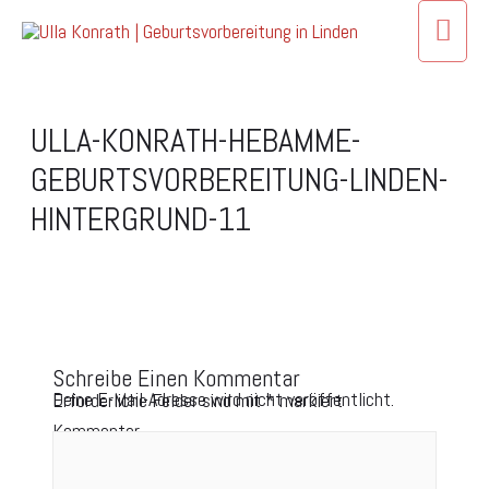
ULLA-KONRATH-HEBAMME-
GEBURTSVORBEREITUNG-LINDEN-
HINTERGRUND-11
Schreibe Einen Kommentar
Deine E-Mail-Adresse wird nicht veröffentlicht.
Erforderliche Felder sind mit
*
markiert
Kommentar